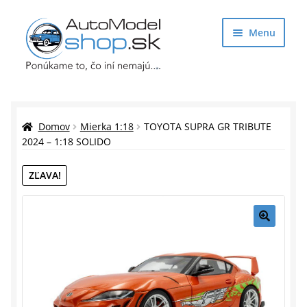
Preskočiť
Preskočiť
Menu
na
na
navigáciu
obsah
Obchod
Rozbaliť
Auto Modely
Domov
Mierka 1:18
TOYOTA SUPRA GR TRIBUTE
podrade
2024 – 1:18 SOLIDO
menu
Rozbaliť
Doplnky pre modelárov
ZĽAVA!
podrade
menu
Rozbaliť
Darčekové predmety
podrade
menu
🔍