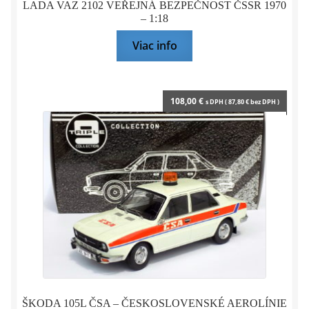
LADA VAZ 2102 VEŘEJNÁ BEZPEČNOST ČSSR 1970
– 1:18
Viac info
108,00
€
s DPH (
87,80
€
bez DPH )
ŠKODA 105L ČSA – ČESKOSLOVENSKÉ AEROLÍNIE