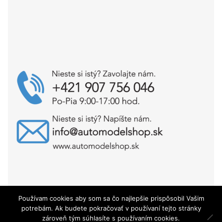
Používam cookies aby som sa čo najlepšie prispôsobil Vašim
Copyright © AutoModelShop.sk 2025
potrebám. Ak budete pokračovať v používaní tejto stránky
zároveň tým súhlasíte s používaním cookies.