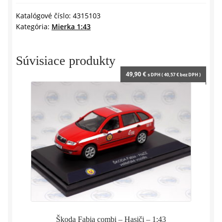
PANDEM
y
2022
Katalógové číslo:
4315103
Kategória:
Mierka 1:43
-
1:43
SOLIDO
Súvisiace produkty
49,90
€
s DPH (
40,57
€
bez DPH )
Škoda Fabia combi – Hasiči – 1:43