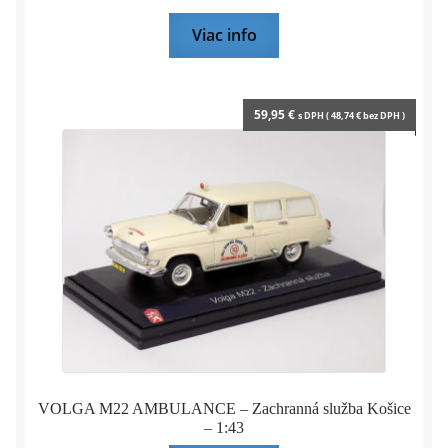
Viac info
59,95
€
s DPH (
48,74
€
bez DPH )
VOLGA M22 AMBULANCE – Zachranná služba Košice
– 1:43