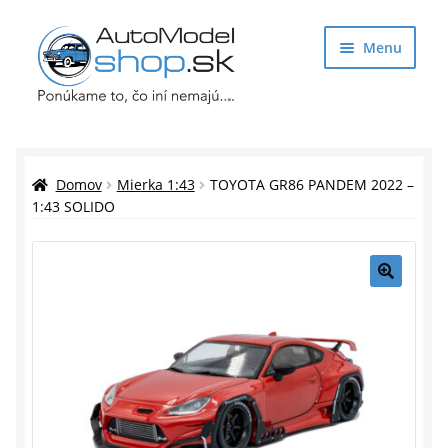
Preskočiť
Preskočiť
Menu
na
na
navigáciu
obsah
Obchod
Rozbaliť
Auto Modely
Domov
Mierka 1:43
TOYOTA GR86 PANDEM 2022 –
podrade
1:43 SOLIDO
menu
Rozbaliť
Doplnky pre modelárov
podrade
menu
Rozbaliť
Darčekové predmety
🔍
podrade
menu