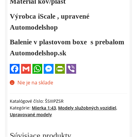
Materiál kov/plast
Výrobca iScale , upravené
Automodelshop
Balenie v plastovom boxe s prebalom
Automodelshop.sk
F
G
W
M
P
V
a
m
h
e
r
i
c
a
a
s
i
b
e
i
t
s
n
e
Nie je na sklade
b
l
s
e
t
r
o
A
n
F
o
p
g
r
k
p
e
i
Katalógové číslo:
ŠSIIIPZSR
r
e
Kategórie:
Mierka 1:43
,
Modely služobných vozidiel
,
n
Upravované modely
d
l
y
Súvisiace produkty