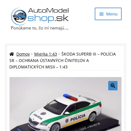
Preskočiť
Preskočiť
Menu
na
na
navigáciu
obsah
Obchod
Rozbaliť
Auto Modely
Domov
Mierka 1:43
ŠKODA SUPERB III – POLÍCIA
podrade
SR – OCHRANA ÚSTAVNÝCH ČINITEĽOV A
DIPLOMATICKÝCH MISII – 1:43
menu
Rozbaliť
Doplnky pre modelárov
podrade
menu
Rozbaliť
Darčekové predmety
podrade
🔍
menu