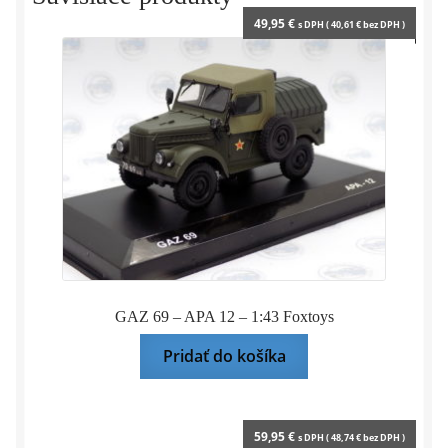
49,95
€
s DPH (
40,61
€
bez DPH )
GAZ 69 – APA 12 – 1:43 Foxtoys
Pridať do košíka
59,95
€
s DPH (
48,74
€
bez DPH )