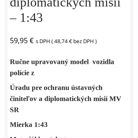
diplomatických misii
– 1:43
59,95
€
s DPH (
48,74
€
bez DPH )
Ručne upravovaný model vozidla
polície z
Úradu pre ochranu ústavných
činiteľov a diplomatických misií MV
SR
Mierka 1:43