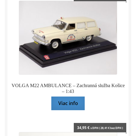
VOLGA M22 AMBULANCE – Zachranná služba Košice
– 1:43
Viac info
34,95
€
s DPH (
28,41
€
bez DPH )