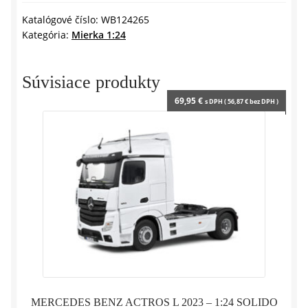
SUPER
y
-
Katalógové číslo:
WB124265
Kategória:
Mierka 1:24
1:24
WHITEBOX
Súvisiace produkty
69,95
€
s DPH (
56,87
€
bez DPH )
MERCEDES BENZ ACTROS L 2023 – 1:24 SOLIDO