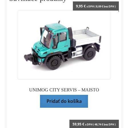
9,95
€
s DPH (
8,09
€
bez DPH )
UNIMOG CITY SERVIS – MAISTO
Pridať do košíka
59,95
€
s DPH (
48,74
€
bez DPH )