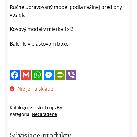
Ručne upravovaný model podľa reálnej predlohy
vozidla
Kovový model v mierke 1:43
Balenie v plastovom boxe
F
G
W
M
P
V
a
m
h
e
r
i
c
a
a
s
i
b
e
i
t
s
n
e
Nie je na sklade
b
l
s
e
t
r
o
A
n
F
o
p
g
r
k
p
e
i
Katalógové číslo:
FoopzBA
r
e
Kategória:
Nezaradené
n
d
l
y
Súvisiace produkty