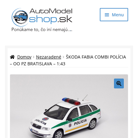
Preskočiť
Preskočiť
Menu
na
na
navigáciu
obsah
Obchod
Rozbaliť
Auto Modely
Domov
Nezaradené
ŠKODA FABIA COMBI POLÍCIA
podrade
– OO PZ BRATISLAVA – 1:43
menu
Rozbaliť
Doplnky pre modelárov
podrade
menu
Rozbaliť
Darčekové predmety
🔍
podrade
menu