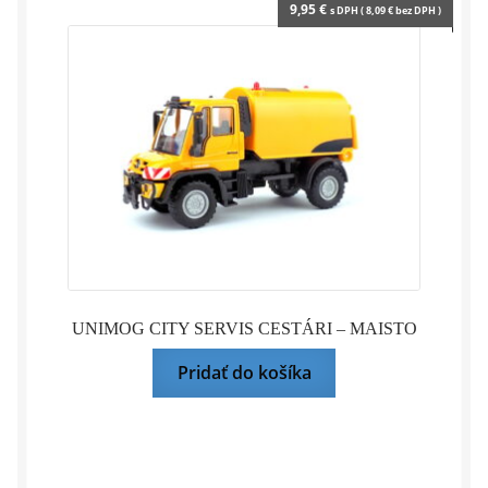
9,95
€
s DPH (
8,09
€
bez DPH )
UNIMOG CITY SERVIS CESTÁRI – MAISTO
Pridať do košíka