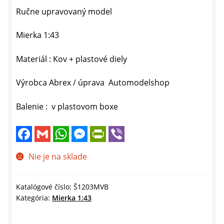
Ručne upravovaný model
Mierka 1:43
Materiál : Kov + plastové diely
Výrobca Abrex / úprava Automodelshop
Balenie : v plastovom boxe
F
G
W
M
P
V
a
m
h
e
r
i
c
a
a
s
i
b
e
i
t
s
n
e
Nie je na sklade
b
l
s
e
t
r
o
A
n
F
o
p
g
r
k
p
e
i
Katalógové číslo:
Š1203MVB
r
e
Kategória:
Mierka 1:43
n
d
l