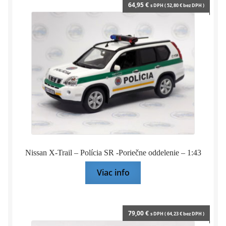
64,95
€
s DPH (
52,80
€
bez DPH )
Nissan X-Trail – Polícia SR -Poriečne oddelenie – 1:43
Viac info
79,00
€
s DPH (
64,23
€
bez DPH )