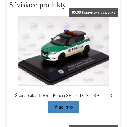
y
Súvisiace produkty
85,00
€
s DPH (
69,11
€
bez DPH )
Škoda Fabia II RS – Polícia SR – ODI NITRA – 1:43
Viac info