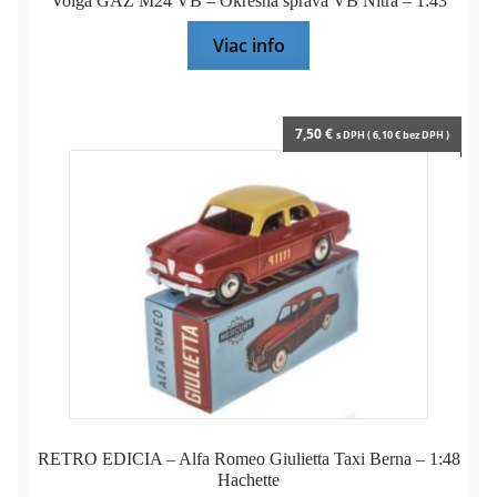
Volga GAZ M24 VB – Okresná správa VB Nitra – 1:43
Viac info
7,50
€
s DPH (
6,10
€
bez DPH )
RETRO EDICIA – Alfa Romeo Giulietta Taxi Berna – 1:48
Hachette