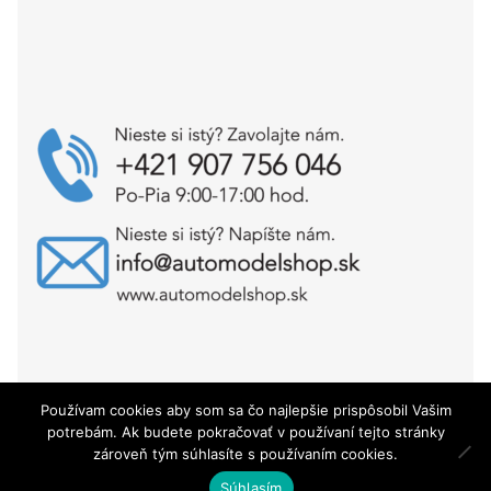
Používam cookies aby som sa čo najlepšie prispôsobil Vašim
Copyright © AutoModelShop.sk 2025
potrebám. Ak budete pokračovať v používaní tejto stránky
zároveň tým súhlasíte s používaním cookies.
0
Súhlasím