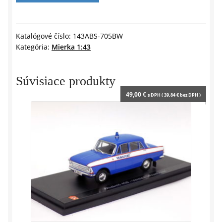
d
1203
l
RUŽOVÁ
y
MATNÁ
Katalógové číslo:
143ABS-705BW
Kategória:
Mierka 1:43
-
1:43
ABREX
Súvisiace produkty
49,00
€
s DPH (
39,84
€
bez DPH )