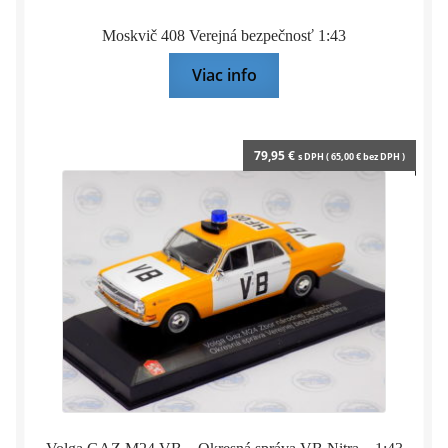
Moskvič 408 Verejná bezpečnosť 1:43
Viac info
79,95
€
s DPH (
65,00
€
bez DPH )