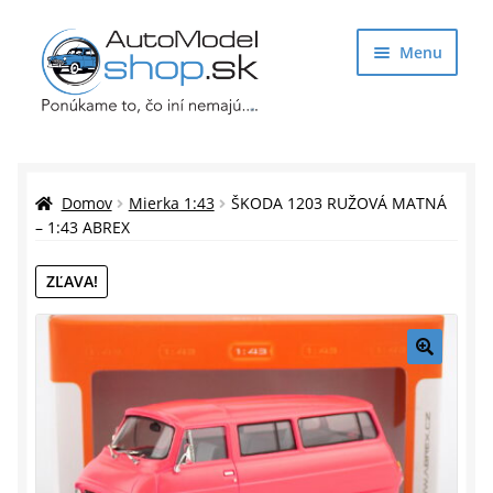
Preskočiť
Preskočiť
Menu
na
na
navigáciu
obsah
Obchod
Rozbaliť
Auto Modely
Domov
Mierka 1:43
ŠKODA 1203 RUŽOVÁ MATNÁ
podrade
– 1:43 ABREX
menu
Rozbaliť
Doplnky pre modelárov
ZĽAVA!
podrade
menu
Rozbaliť
Darčekové predmety
podrade
menu
🔍