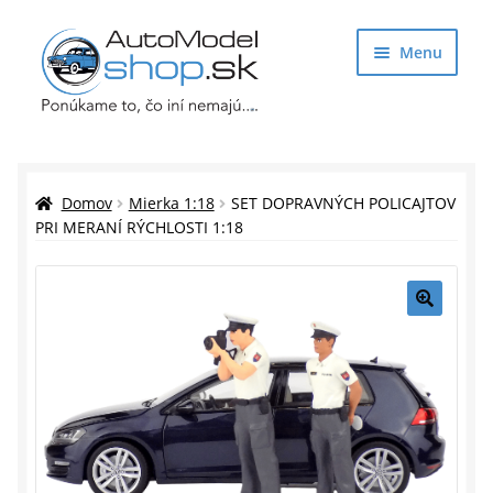
Preskočiť
Preskočiť
Menu
na
na
navigáciu
obsah
Obchod
Rozbaliť
Auto Modely
Domov
Mierka 1:18
SET DOPRAVNÝCH POLICAJTOV
podrade
PRI MERANÍ RÝCHLOSTI 1:18
menu
Rozbaliť
Doplnky pre modelárov
podrade
menu
Rozbaliť
Darčekové predmety
🔍
podrade
menu