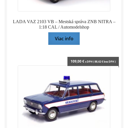
LADA VAZ 2103 VB – Mestská správa ZNB NITRA –
1:18 CAL / Automodelshop
Viac info
109,00
€
s DPH (
88,62
€
bez DPH )