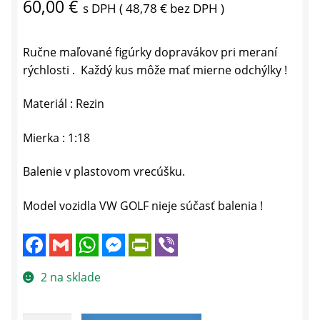
60,00
€
s DPH (
48,78
€
bez DPH )
Ručne maľované figúrky dopravákov pri meraní
rýchlosti . Každý kus môže mať mierne odchýlky !
Materiál : Rezin
Mierka : 1:18
Balenie v plastovom vrecúšku.
Model vozidla VW GOLF nieje súčasť balenia !
F
G
W
M
P
V
a
m
h
e
r
i
c
a
a
s
i
b
e
i
t
s
n
e
2 na sklade
b
l
s
e
t
r
o
A
n
F
o
p
g
r
k
p
e
i