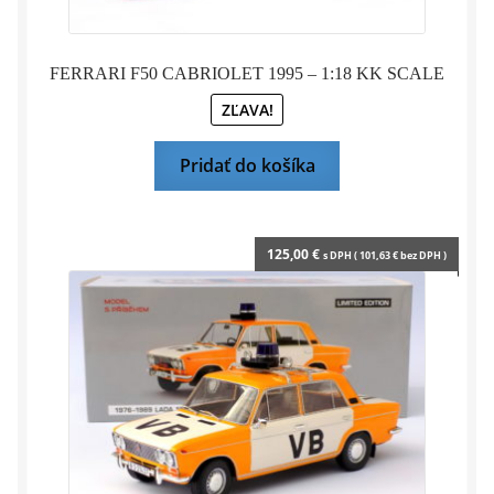
FERRARI F50 CABRIOLET 1995 – 1:18 KK SCALE
ZĽAVA!
Pridať do košíka
125,00
€
s DPH (
101,63
€
bez DPH )