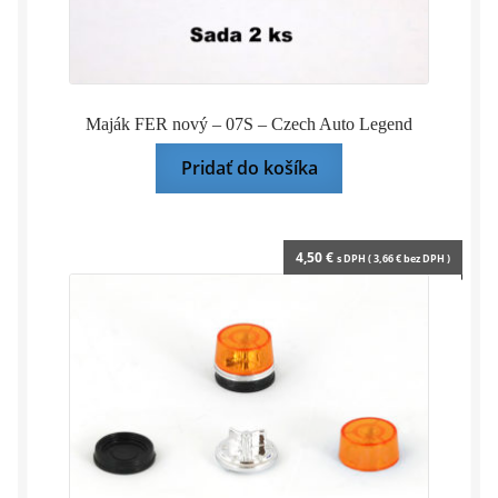
Maják FER nový – 07S – Czech Auto Legend
Pridať do košíka
4,50
€
s DPH (
3,66
€
bez DPH )