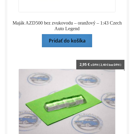
Maják AZD500 bez zvukovodu – oranžový – 1:43 Czech
Auto Legend
Pridať do košíka
2,95
€
s DPH (
2,40
€
bez DPH )