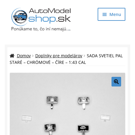
Preskočiť
Preskočiť
Menu
na
na
navigáciu
obsah
Obchod
Rozbaliť
Auto Modely
Domov
Doplnky pre modelárov
SADA SVETIEL PAL
podrade
STARÉ – CHRÓMOVÉ – ČÍRE – 1:43 CAL
menu
Rozbaliť
Doplnky pre modelárov
podrade
menu
Rozbaliť
Darčekové predmety
🔍
podrade
menu