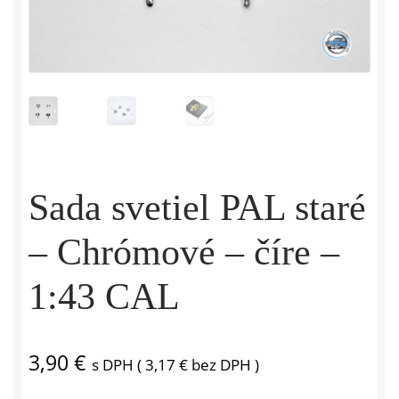
Sada svetiel PAL staré
– Chrómové – číre –
1:43 CAL
3,90
€
s DPH (
3,17
€
bez DPH )