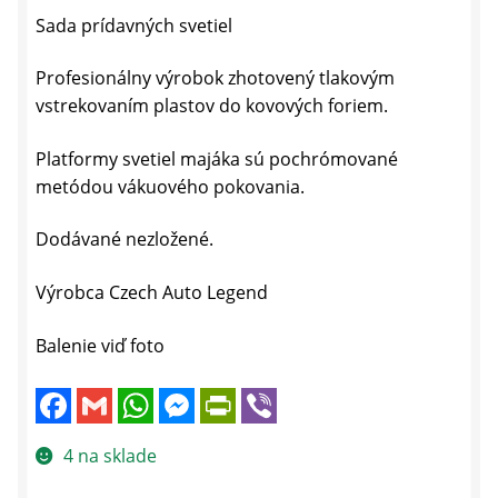
Sada prídavných svetiel
Profesionálny výrobok zhotovený tlakovým
vstrekovaním plastov do kovových foriem.
Platformy svetiel majáka sú pochrómované
metódou vákuového pokovania.
Dodávané nezložené.
Výrobca Czech Auto Legend
Balenie viď foto
F
G
W
M
P
V
a
m
h
e
r
i
c
a
a
s
i
b
e
i
t
s
n
e
4 na sklade
b
l
s
e
t
r
o
A
n
F