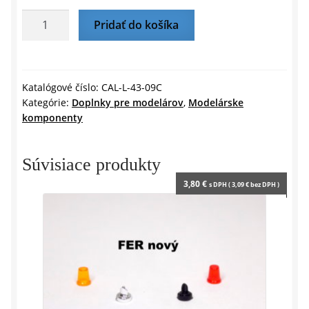
o
p
g
r
k
p
e
i
množstvo
Pridať do košíka
r
e
Sada
n
d
svetiel
l
PAL
y
staré
Katalógové číslo:
CAL-L-43-09C
Kategórie:
Doplnky pre modelárov
,
Modelárske
–
komponenty
Chrómové
–
číre
Súvisiace produkty
–
3,80
€
s DPH (
3,09
€
bez DPH )
1:43
CAL