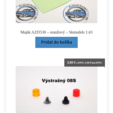
Maják AZD530 – oranžový – Skmodels 1:43
Pridať do košíka
3,80
€
s DPH (
3,09
€
bez DPH )