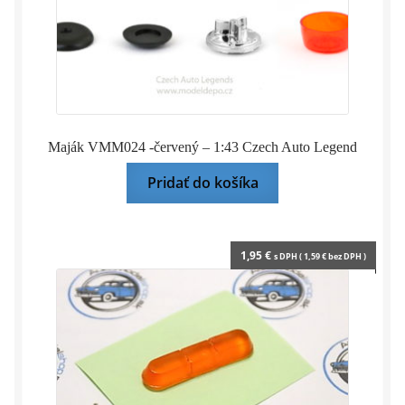
Maják VMM024 -červený – 1:43 Czech Auto Legend
Pridať do košíka
1,95
€
s DPH (
1,59
€
bez DPH )