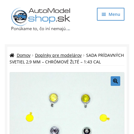
Preskočiť
Preskočiť
Menu
na
na
navigáciu
obsah
Obchod
Rozbaliť
Auto Modely
Domov
Doplnky pre modelárov
SADA PRÍDAVNÝCH
podrade
SVETIEL 2,9 MM – CHRÓMOVÉ ŽLTÉ – 1:43 CAL
menu
Rozbaliť
Doplnky pre modelárov
podrade
menu
Rozbaliť
Darčekové predmety
🔍
podrade
menu