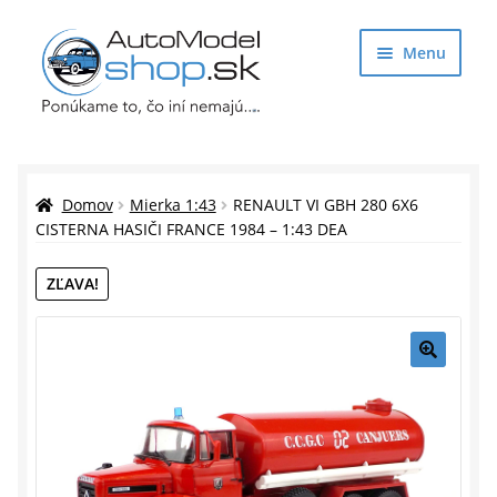
Preskočiť
Preskočiť
Menu
na
na
navigáciu
obsah
Obchod
Rozbaliť
Auto Modely
Domov
Mierka 1:43
RENAULT VI GBH 280 6X6
podrade
CISTERNA HASIČI FRANCE 1984 – 1:43 DEA
menu
Rozbaliť
Doplnky pre modelárov
ZĽAVA!
podrade
menu
Rozbaliť
Darčekové predmety
podrade
menu
🔍