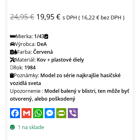
Pôvodná
Aktuálna
24,95
€
19,95
€
s DPH (
16,22
€
bez DPH )
cena
cena
Mierka:
1/43
bola:
je:
Výrobca:
DeA
24,95 €.
19,95 €.
Farba:
Červená
Materiál:
Kov + plastové diely
Rok:
1984
Poznámky:
Model zo série najkrajšie hasičské
vozidlá sveta
Upozornenie :
Model balený v blistri, ten môže byť
otvorený, alebo poškodený
F
G
W
M
P
V
a
m
h
e
r
i
c
a
a
s
i
b
e
i
t
s
n
e
1 na sklade
b
l
s
e
t
r
o
A
n
F