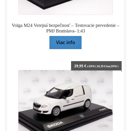
Volga M24 Verejná bezpečnosť – Testovacie prevedenie –
PMJ Bratislava- 1:43
Viac info
29,95
€
s DPH (
24,35
€
bez DPH )