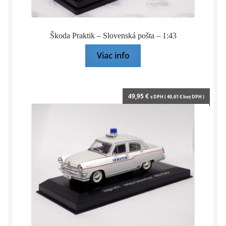
Škoda Praktik – Slovenská pošta – 1:43
Viac info
49,95
€
s DPH (
40,61
€
bez DPH )