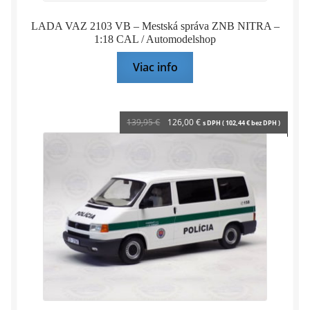
LADA VAZ 2103 VB – Mestská správa ZNB NITRA –
1:18 CAL / Automodelshop
Viac info
Pôvodná
Aktuálna
139,95
€
126,00
€
s DPH (
102,44
€
bez DPH )
cena
cena
bola:
je:
139,95 €.
126,00 €.