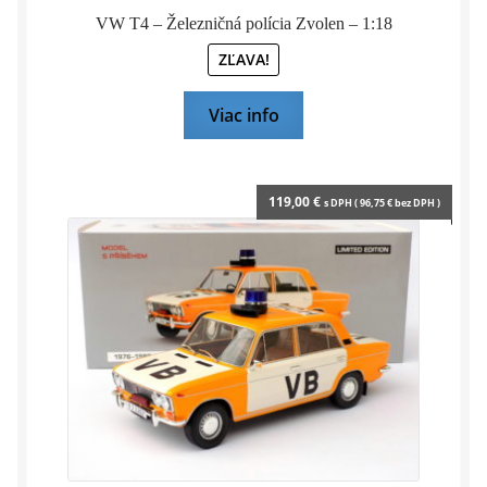
VW T4 – Železničná polícia Zvolen – 1:18
ZĽAVA!
Viac info
119,00
€
s DPH (
96,75
€
bez DPH )