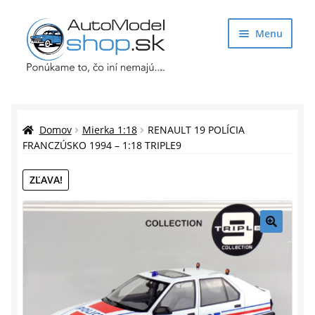
Preskočiť
Preskočiť
Menu
na
na
navigáciu
obsah
Obchod
Rozbaliť
Auto Modely
Domov
Mierka 1:18
RENAULT 19 POLÍCIA
podrade
FRANCZÚSKO 1994 – 1:18 TRIPLE9
menu
Rozbaliť
Doplnky pre modelárov
ZĽAVA!
podrade
menu
Rozbaliť
Darčekové predmety
podrade
menu
🔍