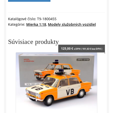
n
d
19
l
POLÍCIA
y
FRANCZÚSKO
Katalógové číslo:
T9-1800455
Kategórie:
Mierka 1:18
,
Modely služobných vozidiel
1994
-
1:18
Súvisiace produkty
TRIPLE9
125,00
€
s DPH (
101,63
€
bez DPH )