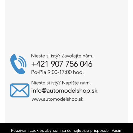
Používam cookies aby som sa čo najlepšie prispôsobil Vašim