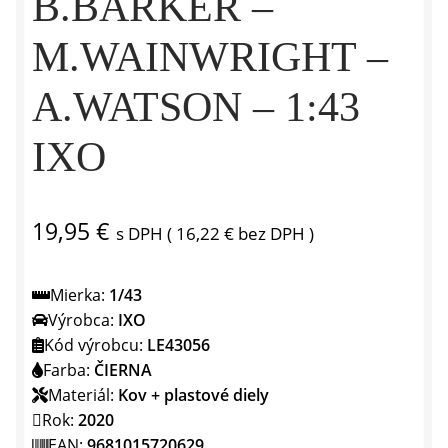
B.BARKER –
M.WAINWRIGHT –
A.WATSON – 1:43
IXO
19,95
€
s DPH (
16,22
€
bez DPH )
Mierka:
1/43
Výrobca:
IXO
Kód výrobcu:
LE43056
Farba:
ČIERNA
Materiál:
Kov + plastové diely
Rok:
2020
EAN:
9681015720629