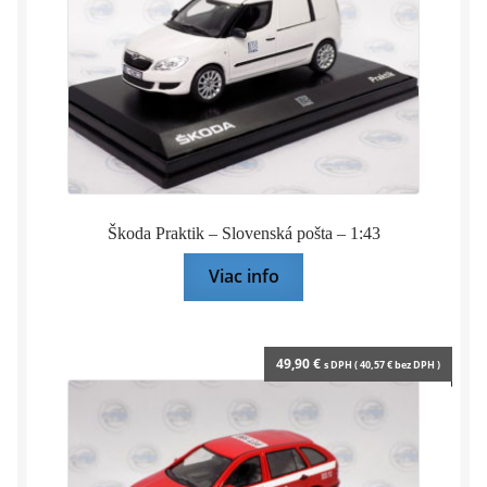
LE
MANS
2020
B.BARKER
-
M.WAINWRIGHT
-
A.WATSON
-
Škoda Praktik – Slovenská pošta – 1:43
1:43
IXO
Viac info
49,90
€
s DPH (
40,57
€
bez DPH )