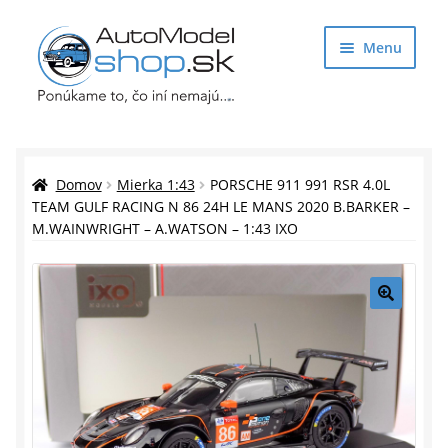
Preskočiť
Preskočiť
Menu
na
na
navigáciu
obsah
Obchod
Rozbaliť
Auto Modely
Domov
Mierka 1:43
PORSCHE 911 991 RSR 4.0L
podrade
TEAM GULF RACING N 86 24H LE MANS 2020 B.BARKER –
M.WAINWRIGHT – A.WATSON – 1:43 IXO
menu
Rozbaliť
Doplnky pre modelárov
podrade
menu
Rozbaliť
Darčekové predmety
podrade
🔍
menu