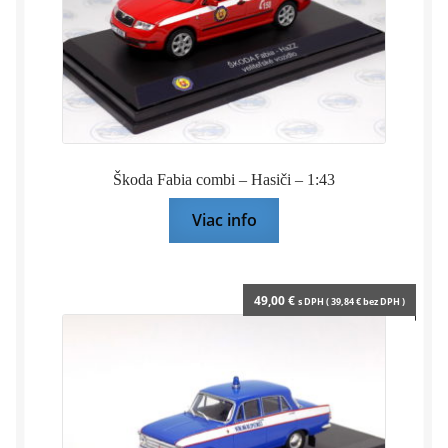
Škoda Fabia combi – Hasiči – 1:43
Viac info
49,00
€
s DPH (
39,84
€
bez DPH )