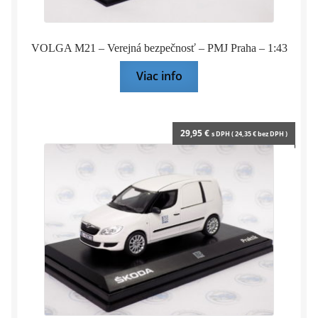
VOLGA M21 – Verejná bezpečnosť – PMJ Praha – 1:43
Viac info
29,95
€
s DPH (
24,35
€
bez DPH )