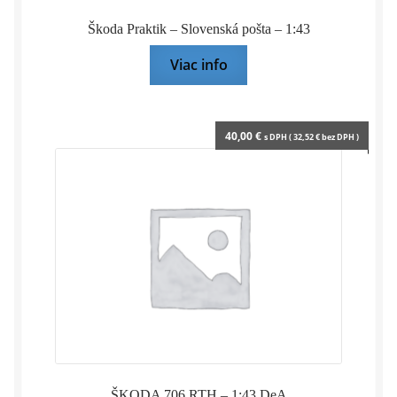
Škoda Praktik – Slovenská pošta – 1:43
Viac info
40,00
€
s DPH (
32,52
€
bez DPH )
ŠKODA 706 RTH – 1:43 DeA