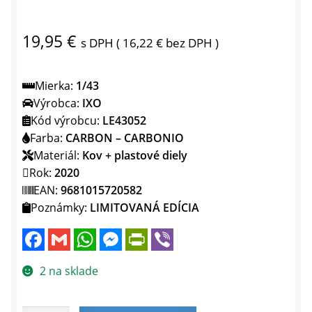
19,95
€
s DPH (
16,22
€
bez DPH )
Mierka:
1/43
Výrobca:
IXO
Kód výrobcu:
LE43052
Farba:
CARBON – CARBONIO
Materiál:
Kov + plastové diely
Rok:
2020
EAN:
9681015720582
Poznámky:
LIMITOVANÁ EDÍCIA
F
G
W
M
P
V
a
m
h
e
r
i
c
a
a
s
i
b
e
i
t
s
n
e
2 na sklade
b
l
s
e
t
r
o
A
n
F
o
p
g
r
k
p
e
i