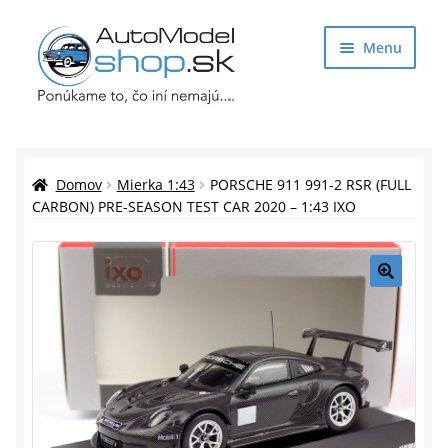
Preskočiť
Preskočiť
Menu
na
na
navigáciu
obsah
Obchod
Rozbaliť
Auto Modely
Domov
Mierka 1:43
PORSCHE 911 991-2 RSR (FULL
podrade
CARBON) PRE-SEASON TEST CAR 2020 – 1:43 IXO
menu
Rozbaliť
Doplnky pre modelárov
podrade
menu
Rozbaliť
Darčekové predmety
🔍
podrade
menu