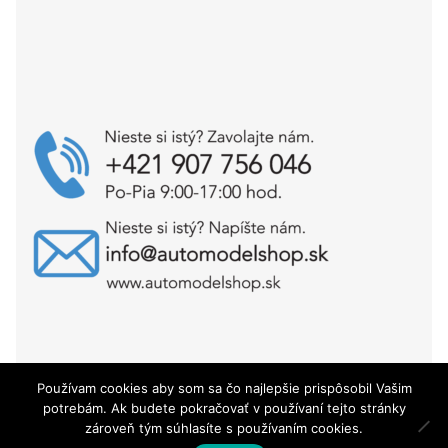
Používam cookies aby som sa čo najlepšie prispôsobil Vašim
Copyright © AutoModelShop.sk 2025
potrebám. Ak budete pokračovať v používaní tejto stránky
zároveň tým súhlasíte s používaním cookies.
0