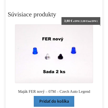
modelárov
-
Súvisiace produkty
formát
3,80
€
s DPH (
3,09
€
bez DPH )
A4
biely
Maják FER nový – 07M – Czech Auto Legend
Pridať do košíka