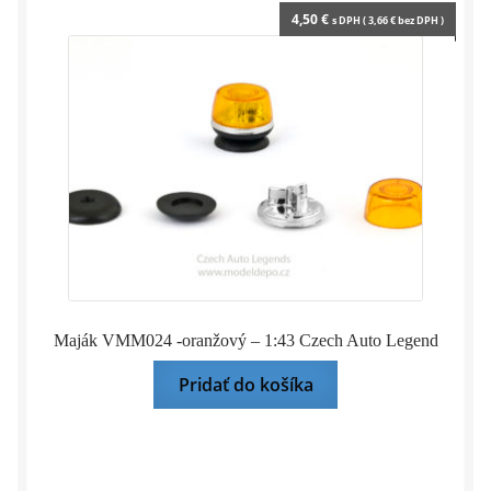
4,50
€
s DPH (
3,66
€
bez DPH )
Maják VMM024 -oranžový – 1:43 Czech Auto Legend
Pridať do košíka