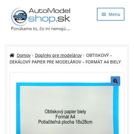
Preskočiť
Preskočiť
Menu
na
na
navigáciu
obsah
Obchod
Rozbaliť
Auto Modely
Domov
Doplnky pre modelárov
OBTISKOVÝ –
podrade
DEKÁLOVÝ PAPIER PRE MODELÁROV – FORMÁT A4 BIELY
menu
Rozbaliť
Doplnky pre modelárov
podrade
menu
Rozbaliť
Darčekové predmety
🔍
podrade
menu