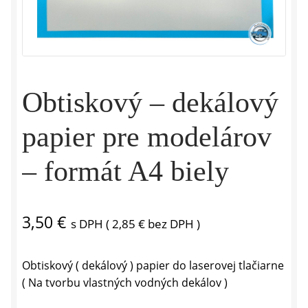
Obtiskový – dekálový
papier pre modelárov
– formát A4 biely
3,50
€
s DPH (
2,85
€
bez DPH )
Obtiskový ( dekálový ) papier do laserovej tlačiarne
( Na tvorbu vlastných vodných dekálov )