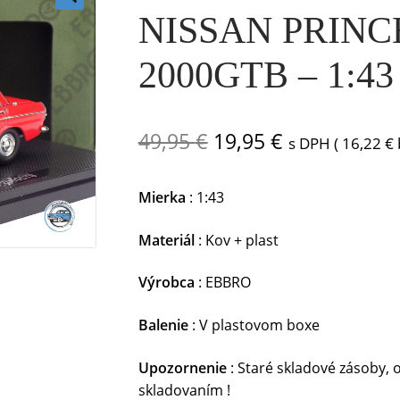
NISSAN PRINC
🔍
2000GTB – 1:4
Pôvodná
Aktuálna
49,95
€
19,95
€
s DPH (
16,22
€
cena
cena
Mierka
: 1:43
bola:
je:
49,95 €.
19,95 €.
Materiál
: Kov + plast
Výrobca
: EBBRO
Balenie
: V plastovom boxe
Upozornenie
: Staré skladové zásoby,
skladovaním !