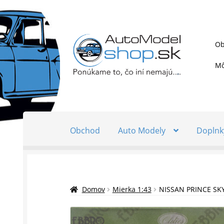
Preskočiť
Preskočiť
Ob
na
na
navigáciu
obsah
Mô
Obchod
Auto Modely
Doplnk
Domov
Mierka 1:43
NISSAN PRINCE SKY