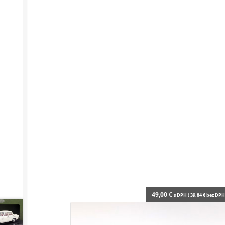
49,00
€
s DPH (
39,84
€
bez DPH 