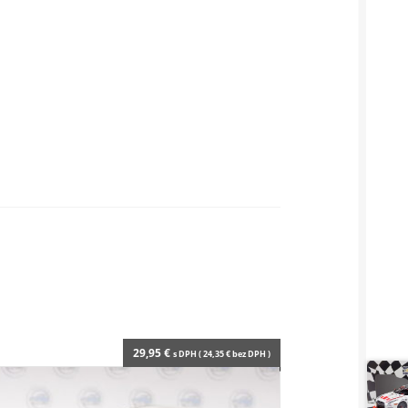
29,95
€
s DPH (
24,35
€
bez DPH )