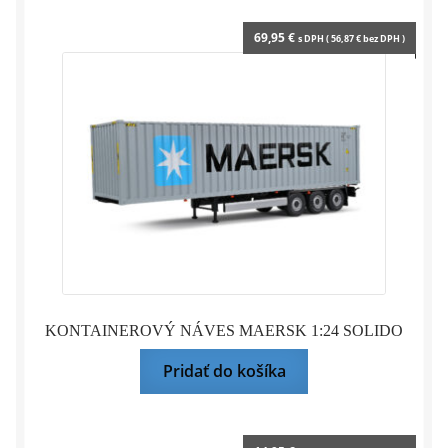
69,95
€
s DPH (
56,87
€
bez DPH )
KONTAINEROVÝ NÁVES MAERSK 1:24 SOLIDO
Pridať do košíka