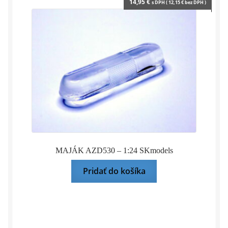
14,95
€
s DPH (
12,15
€
bez DPH )
MAJÁK AZD530 – 1:24 SKmodels
Pridať do košíka