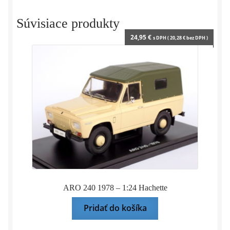
2010
-
Súvisiace produkty
1:24
24,95
€
s DPH (
20,28
€
bez DPH )
DeA
ARO 240 1978 – 1:24 Hachette
Pridať do košíka