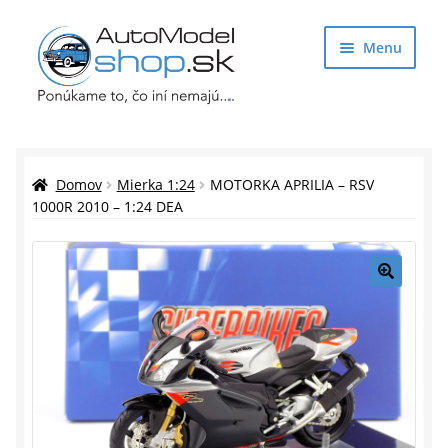
Preskočiť
Preskočiť
Menu
na
na
navigáciu
obsah
Obchod
Rozbaliť
Auto Modely
Domov
Mierka 1:24
MOTORKA APRILIA – RSV
podrade
1000R 2010 – 1:24 DEA
menu
Rozbaliť
Doplnky pre modelárov
podrade
menu
Rozbaliť
Darčekové predmety
🔍
podrade
menu