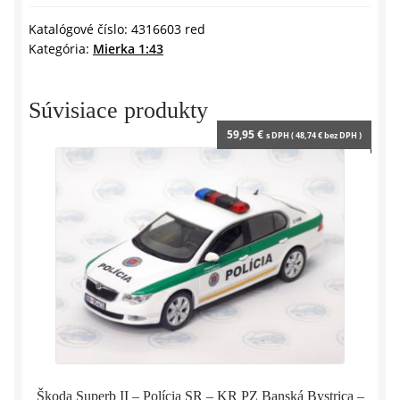
S
y
1994
Katalógové číslo:
4316603 red
Kategória:
Mierka 1:43
-
1:43
SOLIDO
Súvisiace produkty
59,95
€
s DPH (
48,74
€
bez DPH )
Škoda Superb II – Polícia SR – KR PZ Banská Bystrica –