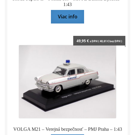
1:43
Viac info
49,95
€
s DPH (
40,61
€
bez DPH )
VOLGA M21 – Verejná bezpečnosť – PMJ Praha – 1:43