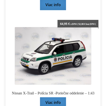
Viac info
64,95
€
s DPH (
52,80
€
bez DPH )
Nissan X-Trail – Polícia SR -Poriečne oddelenie – 1:43
Viac info