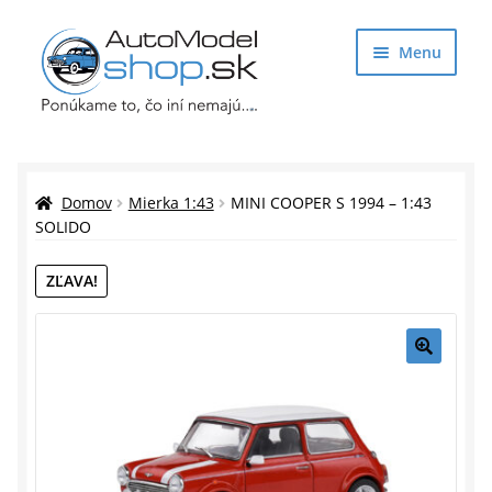
Preskočiť
Preskočiť
Menu
na
na
navigáciu
obsah
Obchod
Rozbaliť
Auto Modely
Domov
Mierka 1:43
MINI COOPER S 1994 – 1:43
podrade
SOLIDO
menu
Rozbaliť
Doplnky pre modelárov
ZĽAVA!
podrade
menu
Rozbaliť
Darčekové predmety
podrade
menu
🔍