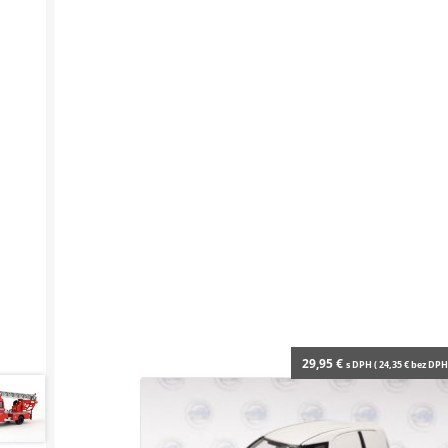
29,95
€
s DPH (
24,35
€
bez DPH 