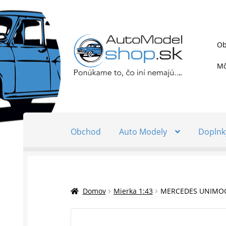
Preskočiť
Preskočiť
Ob
na
na
navigáciu
obsah
Mô
Obchod
Auto Modely
Doplnk
Domov
Mierka 1:43
MERCEDES UNIMOG 4