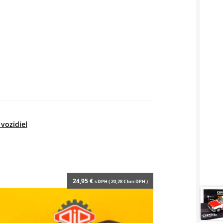
vozidiel
24,95
€
s DPH (
20,28
€
bez DPH )