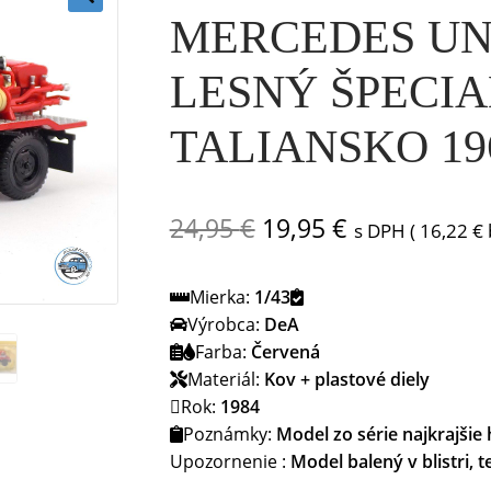
MERCEDES UN
🔍
LESNÝ ŠPECIA
TALIANSKO 196
Pôvodná
Aktuálna
24,95
€
19,95
€
s DPH (
16,22
€
cena
cena
Mierka:
1/43
bola:
je:
Výrobca:
DeA
24,95 €.
19,95 €.
Farba:
Červená
Materiál:
Kov + plastové diely
Rok:
1984
Poznámky:
Model zo série najkrajšie 
Upozornenie :
Model balený v blistri,