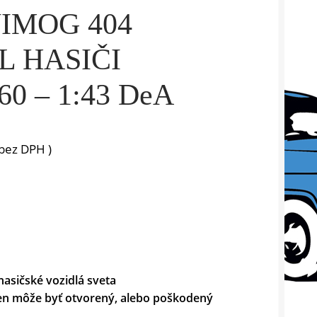
IMOG 404
L HASIČI
0 – 1:43 DeA
bez DPH )
hasičské vozidlá sveta
 ten môže byť otvorený, alebo poškodený