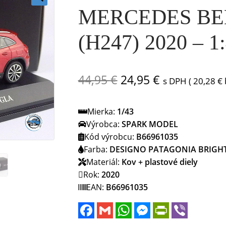
MERCEDES BE
🔍
(H247) 2020 – 
Pôvodná
Aktuálna
44,95
€
24,95
€
s DPH (
20,28
€
cena
cena
Mierka:
1/43
bola:
je:
Výrobca:
SPARK MODEL
44,95 €.
24,95 €.
Kód výrobcu:
B66961035
Farba:
DESIGNO PATAGONIA BRIGHT
Materiál:
Kov + plastové diely
Rok:
2020
EAN:
B66961035
F
G
W
M
P
V
a
m
h
e
r
i
c
a
a
s
i
b