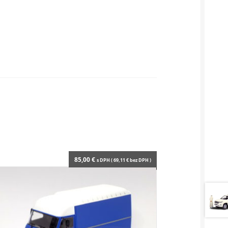
85,00
€
s DPH (
69,11
€
bez DPH )