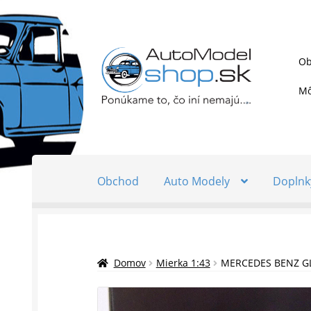
Preskočiť
Preskočiť
Ob
na
na
navigáciu
obsah
Mô
Obchod
Auto Modely
Doplnk
Domov
Mierka 1:43
MERCEDES BENZ GLA