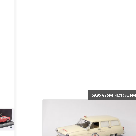
59,95
€
s DPH (
48,74
€
bez DPH 