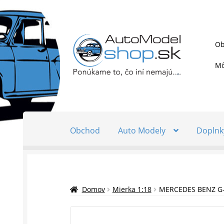
Preskočiť
Preskočiť
Ob
na
na
navigáciu
obsah
Mô
Obchod
Auto Modely
Doplnk
Domov
Mierka 1:18
MERCEDES BENZ G-