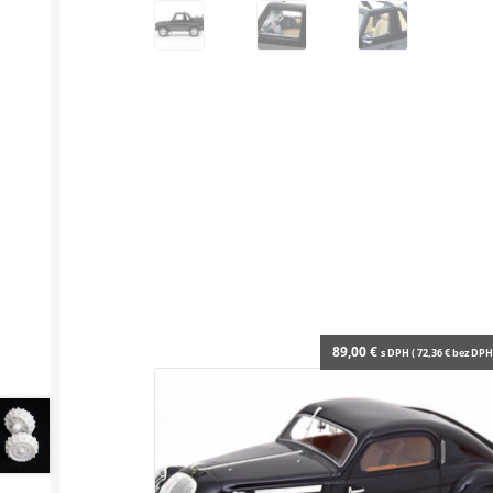
89,00
€
s DPH (
72,36
€
bez DPH 