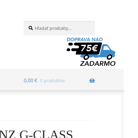
Hľadať:
Vyhľadávanie
0,00
€
0 produktov
NZ G-CLASS