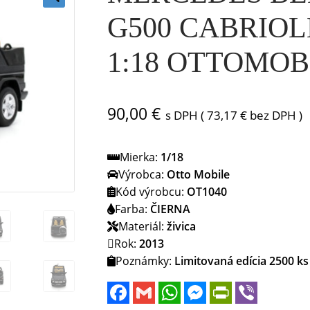
🔍
G500 CABRIOLE
1:18 OTTOMOB
90,00
€
s DPH (
73,17
€
bez DPH )
Mierka:
1/18
Výrobca:
Otto Mobile
Kód výrobcu:
OT1040
Farba:
ČIERNA
Materiál:
živica
Rok:
2013
Poznámky:
Limitovaná edícia 2500 ks
F
G
W
M
P
V
a
m
h
e
r
i
c
a
a
s
i
b