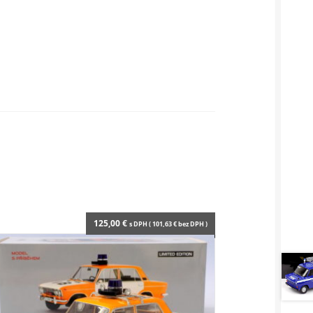
125,00
€
s DPH (
101,63
€
bez DPH )