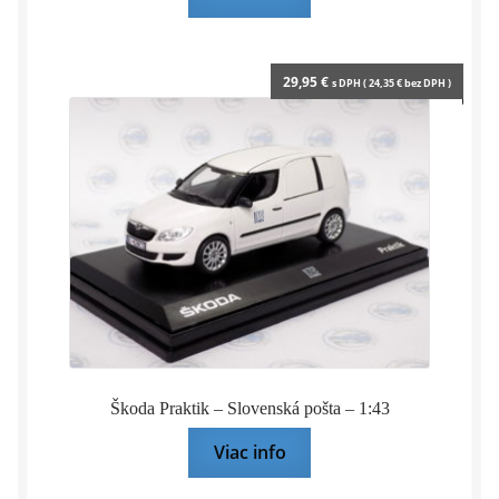
29,95
€
s DPH (
24,35
€
bez DPH )
Škoda Praktik – Slovenská pošta – 1:43
Viac info