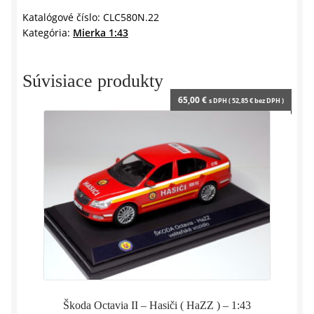
1984
Katalógové číslo:
CLC580N.22
Kategória:
Mierka 1:43
-
1:43
IXO
Súvisiace produkty
65,00
€
s DPH (
52,85
€
bez DPH )
Škoda Octavia II – Hasiči ( HaZZ ) – 1:43