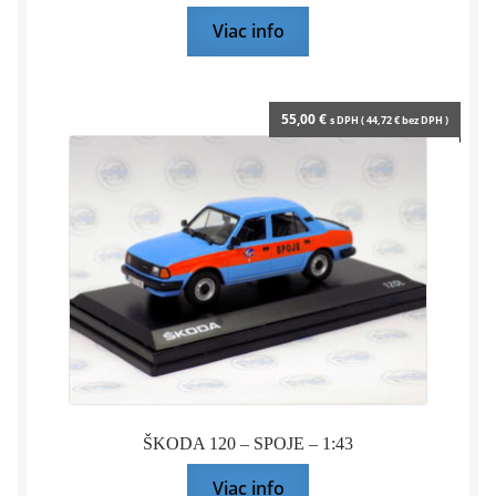
Viac info
55,00
€
s DPH (
44,72
€
bez DPH )
ŠKODA 120 – SPOJE – 1:43
Viac info