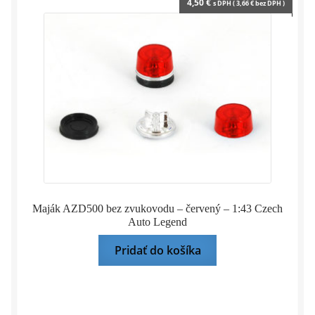
4,50
€
s DPH (
3,66
€
bez DPH )
Maják AZD500 bez zvukovodu – červený – 1:43 Czech
Auto Legend
Pridať do košíka