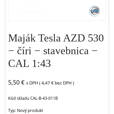
Maják Tesla AZD 530
− číri − stavebnica −
CAL 1:43
5,50
€
s DPH (
4,47
€
bez DPH )
Kód skladu
CAL-B-43-011B
Typ:
Nový produkt