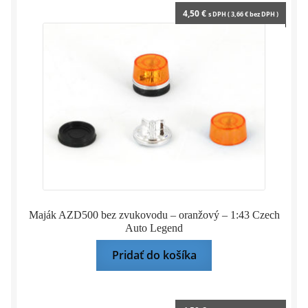
4,50
€
s DPH (
3,66
€
bez DPH )
Maják AZD500 bez zvukovodu – oranžový – 1:43 Czech
Auto Legend
Pridať do košíka