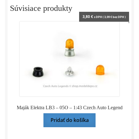
stavebnica
Súvisiace produkty
−
3,80
€
s DPH (
3,09
€
bez DPH )
CAL
1:43
Maják Elektra LB3 – 05O – 1:43 Czech Auto Legend
Pridať do košíka