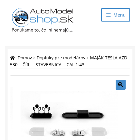
Preskočiť
Preskočiť
Menu
na
na
navigáciu
obsah
Obchod
Rozbaliť
Auto Modely
Domov
Doplnky pre modelárov
MAJÁK TESLA AZD
podrade
530 − ČÍRI − STAVEBNICA − CAL 1:43
menu
Rozbaliť
Doplnky pre modelárov
podrade
menu
Rozbaliť
Darčekové predmety
🔍
podrade
menu