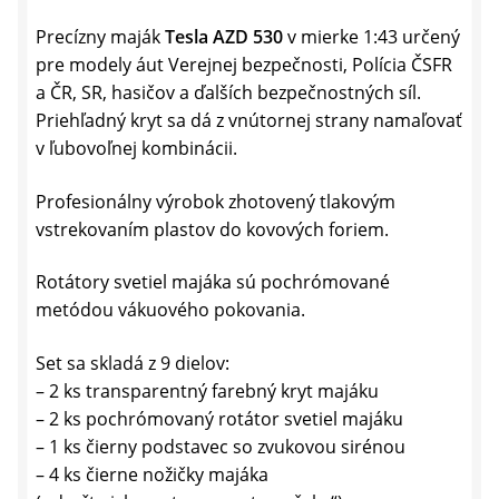
Precízny maják
Tesla AZD 530
v mierke 1:43 určený
pre modely áut Verejnej bezpečnosti, Polícia ČSFR
a ČR, SR, hasičov a ďalších bezpečnostných síl.
Priehľadný kryt sa dá z vnútornej strany namaľovať
v ľubovoľnej kombinácii.
Profesionálny výrobok zhotovený tlakovým
vstrekovaním plastov do kovových foriem.
Rotátory svetiel majáka sú pochrómované
metódou vákuového pokovania.
Set sa skladá z 9 dielov:
– 2 ks transparentný farebný kryt majáku
– 2 ks pochrómovaný rotátor svetiel majáku
– 1 ks čierny podstavec so zvukovou sirénou
– 4 ks čierne nožičky majáka