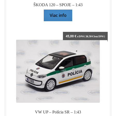
ŠKODA 120 – SPOJE – 1:43
Viac info
45,00
€
s DPH (
36,59
€
bez DPH )
VW UP – Polícia SR – 1:43