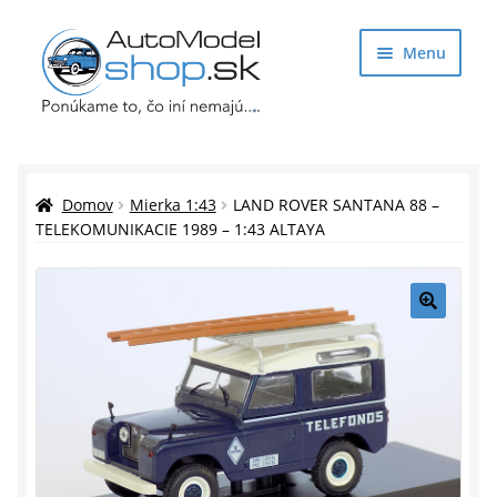
Preskočiť
Preskočiť
Menu
na
na
navigáciu
obsah
Obchod
Rozbaliť
Auto Modely
Domov
Mierka 1:43
LAND ROVER SANTANA 88 –
podrade
TELEKOMUNIKACIE 1989 – 1:43 ALTAYA
menu
Rozbaliť
Doplnky pre modelárov
podrade
menu
Rozbaliť
Darčekové predmety
🔍
podrade
menu