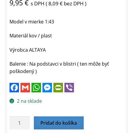
9,95
€
s DPH (
8,09
€
bez DPH )
Model v mierke 1:43
Materiál kov / plast
Výrobca ALTAYA
Balenie : Na podstavci v blistri ( ten môže byť
poškodený )
F
G
W
M
P
V
a
m
h
e
r
i
c
a
a
s
i
b
e
i
t
s
n
e
2 na sklade
b
l
s
e
t
r
o
A
n
F
o
p
g
r
k
p
e
i
množstvo
Pridať do košíka
r
e
LAND
n
d