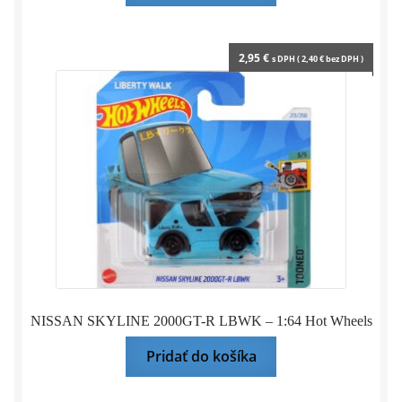
2,95
€
s DPH (
2,40
€
bez DPH )
NISSAN SKYLINE 2000GT-R LBWK – 1:64 Hot Wheels
Pridať do košíka