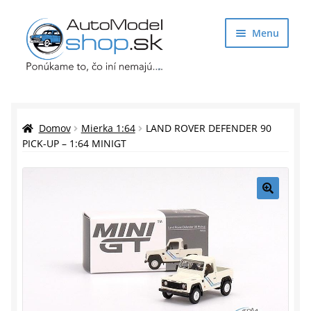
Preskočiť
Preskočiť
Menu
na
na
navigáciu
obsah
Obchod
Rozbaliť
Auto Modely
Domov
Mierka 1:64
LAND ROVER DEFENDER 90
podrade
PICK-UP – 1:64 MINIGT
menu
Rozbaliť
Doplnky pre modelárov
podrade
menu
Rozbaliť
Darčekové predmety
🔍
podrade
menu