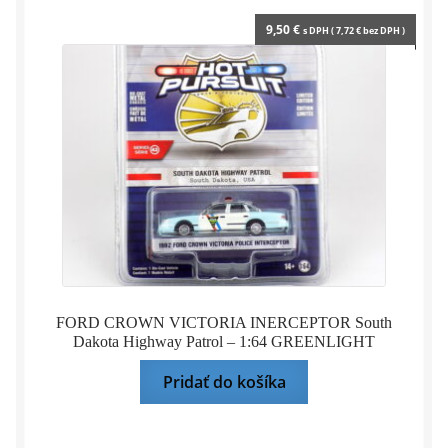
9,50
€
s DPH (
7,72
€
bez DPH )
FORD CROWN VICTORIA INERCEPTOR South
Dakota Highway Patrol – 1:64 GREENLIGHT
Pridať do košíka