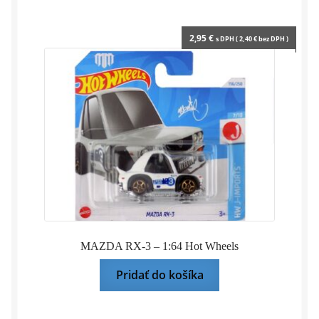
2,95
€
s DPH (
2,40
€
bez DPH )
MAZDA RX-3 – 1:64 Hot Wheels
Pridať do košíka