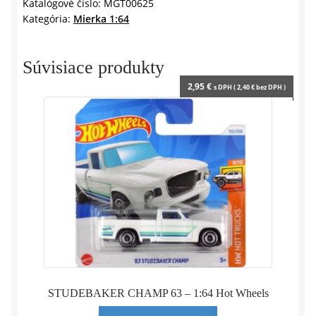
STRADALE
Katalógové číslo:
MGT00625
Kategória:
Mierka 1:64
1975
-
1:64
Súvisiace produkty
MINIGT
2,95
€
s DPH (
2,40
€
bez DPH )
STUDEBAKER CHAMP 63 – 1:64 Hot Wheels