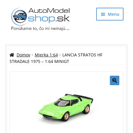
Preskočiť
Preskočiť
Menu
na
na
navigáciu
obsah
Obchod
Rozbaliť
Auto Modely
Domov
Mierka 1:64
LANCIA STRATOS HF
podrade
STRADALE 1975 – 1:64 MINIGT
menu
Rozbaliť
Doplnky pre modelárov
podrade
menu
Rozbaliť
Darčekové predmety
🔍
podrade
menu