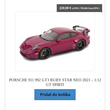
220,00
€
s DPH (
178,86
€
bez DPH )
PORSCHE 911 992 GT3 RUBY STAR NEO 2021 – 1:12
GT SPIRIT
Pridať do košíka