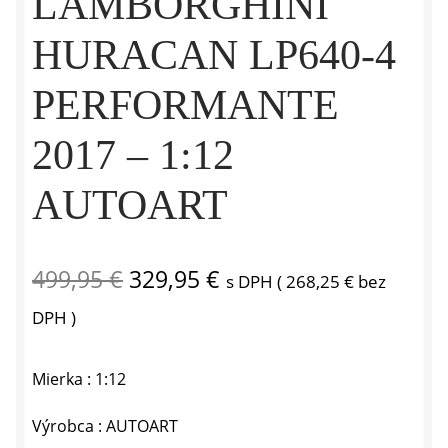
LAMBORGHINI
HURACAN LP640-4
PERFORMANTE
2017 – 1:12
AUTOART
Pôvodná
Aktuálna
499,95
€
329,95
€
s DPH (
268,25
€
bez
cena
cena
DPH )
bola:
je:
Mierka : 1:12
499,95 €.
329,95 €.
Výrobca : AUTOART