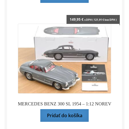
149,95
€
s DPH (
121,91
€
bez DPH )
MERCEDES BENZ 300 SL 1954 – 1:12 NOREV
Pridať do košíka