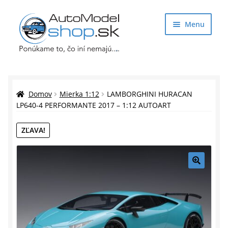
Preskočiť
Preskočiť
Menu
na
na
navigáciu
obsah
Obchod
Rozbaliť
Auto Modely
Domov
Mierka 1:12
LAMBORGHINI HURACAN
podrade
LP640-4 PERFORMANTE 2017 – 1:12 AUTOART
menu
Rozbaliť
Doplnky pre modelárov
ZĽAVA!
podrade
menu
Rozbaliť
Darčekové predmety
podrade
menu
🔍