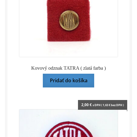
Kovový odznak TATRA ( zlatá farba )
Pridať do košíka
2,00
€
s DPH (
1,63
€
bez DPH )