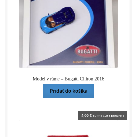
Model v ráme – Bugatti Chiron 2016
Pridať do košíka
4,00
€
s DPH (
3,25
€
bez DPH )