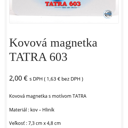
Kovová magnetka
TATRA 603
2,00
€
s DPH (
1,63
€
bez DPH )
Kovová magnetka s motívom TATRA
Materiál : kov – Hliník
Veľkosť : 7,3 cm x 4,8 cm