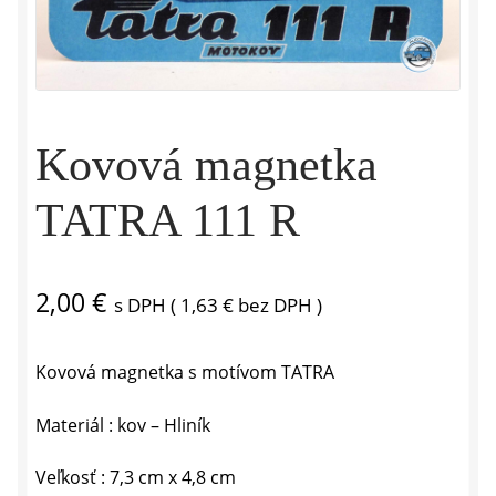
Kovová magnetka
TATRA 111 R
2,00
€
s DPH (
1,63
€
bez DPH )
Kovová magnetka s motívom TATRA
Materiál : kov – Hliník
Veľkosť : 7,3 cm x 4,8 cm