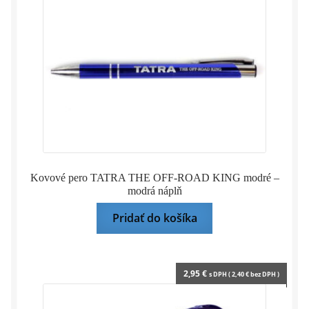
Kovové pero TATRA THE OFF-ROAD KING modré –
modrá náplň
Pridať do košíka
2,95
€
s DPH (
2,40
€
bez DPH )