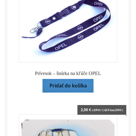
Prívesok – šnúrka na kľúče OPEL
Pridať do košíka
2,00
€
s DPH (
1,63
€
bez DPH )