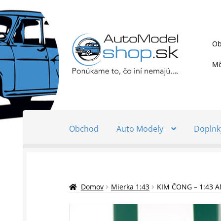
Preskočiť
Preskočiť
Ob
na
na
navigáciu
obsah
Mô
Obchod
Auto Modely
Doplnk
Domov
Mierka 1:43
KIM ČONG – 1:43 