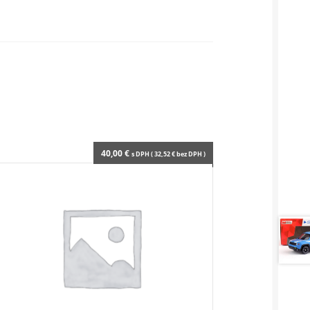
40,00
€
s DPH (
32,52
€
bez DPH )