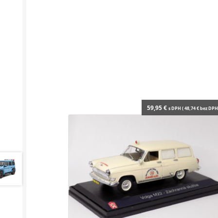
59,95
€
s DPH (
48,74
€
bez DPH 