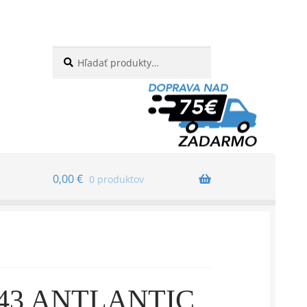
Hľadať:
Vyhľadávanie
0,00
€
0 produktov
:43 ANTLANTIC