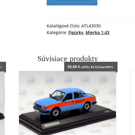
KIM
n
d
ČONG
l
-
y
1:43
Katalógové číslo:
ATL43030
Kategórie:
Figúrky
,
Mierka 1:43
ANTLANTIC
Súvisiace produkty
55,00
€
)
s DPH (
44,72
€
bez DPH )