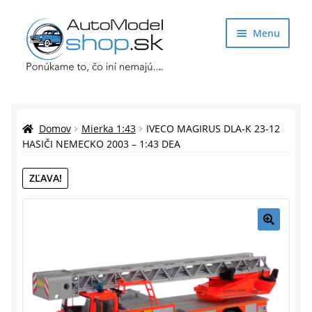
Preskočiť
Preskočiť
Menu
na
na
navigáciu
obsah
Obchod
Rozbaliť
Auto Modely
Domov
Mierka 1:43
IVECO MAGIRUS DLA-K 23-12
podrade
HASIČI NEMECKO 2003 – 1:43 DEA
menu
Rozbaliť
Doplnky pre modelárov
ZĽAVA!
podrade
menu
Rozbaliť
Darčekové predmety
podrade
menu
🔍