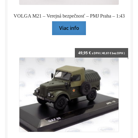
VOLGA M21 – Verejná bezpečnosť – PMJ Praha – 1:43
Viac info
49,95
€
s DPH (
40,61
€
bez DPH )