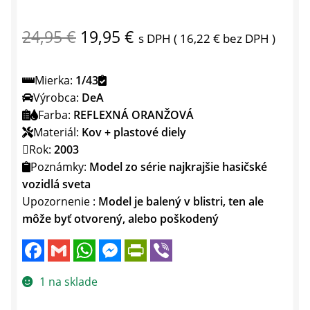
Pôvodná
Aktuálna
24,95
€
19,95
€
s DPH (
16,22
€
bez DPH )
cena
cena
Mierka:
1/43
bola:
je:
Výrobca:
DeA
24,95 €.
19,95 €.
Farba:
REFLEXNÁ ORANŽOVÁ
Materiál:
Kov + plastové diely
Rok:
2003
Poznámky:
Model zo série najkrajšie hasičské
vozidlá sveta
Upozornenie :
Model je balený v blistri, ten ale
môže byť otvorený, alebo poškodený
F
G
W
M
P
V
a
m
h
e
r
i
c
a
a
s
i
b
e
i
t
s
n
e
1 na sklade
b
l
s
e
t
r
o
A
n
F