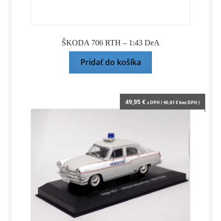
ŠKODA 706 RTH – 1:43 DeA
Pridať do košíka
49,95
€
s DPH (
40,61
€
bez DPH )