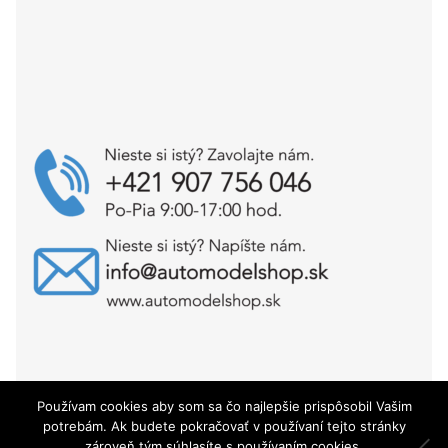
Používam cookies aby som sa čo najlepšie prispôsobil Vašim
Copyright © AutoModelShop.sk 2025
potrebám. Ak budete pokračovať v používaní tejto stránky
zároveň tým súhlasíte s používaním cookies.