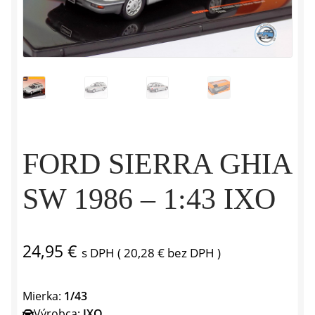
FORD SIERRA GHIA
SW 1986 – 1:43 IXO
24,95
€
s DPH (
20,28
€
bez DPH )
Mierka:
1/43
Výrobca:
IXO