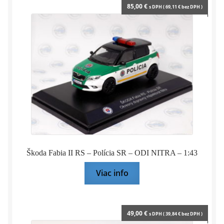
85,00
€
s DPH (
69,11
€
bez DPH )
Škoda Fabia II RS – Polícia SR – ODI NITRA – 1:43
Viac info
49,00
€
s DPH (
39,84
€
bez DPH )