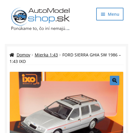
Preskočiť
Preskočiť
Menu
na
na
navigáciu
obsah
Obchod
Rozbaliť
Auto Modely
Domov
Mierka 1:43
FORD SIERRA GHIA SW 1986 –
podrade
1:43 IXO
menu
Rozbaliť
Doplnky pre modelárov
podrade
menu
Rozbaliť
Darčekové predmety
🔍
podrade
menu