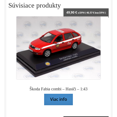
1:43
Súvisiace produkty
IXO
49,90
€
s DPH (
40,57
€
bez DPH )
Škoda Fabia combi – Hasiči – 1:43
Viac info