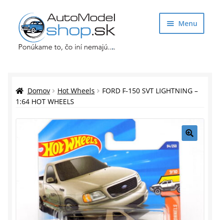
Preskočiť
Preskočiť
Menu
na
na
navigáciu
obsah
Obchod
Rozbaliť
Auto Modely
Domov
Hot Wheels
FORD F-150 SVT LIGHTNING –
podrade
1:64 HOT WHEELS
menu
Rozbaliť
Doplnky pre modelárov
podrade
menu
Rozbaliť
Darčekové predmety
🔍
podrade
menu