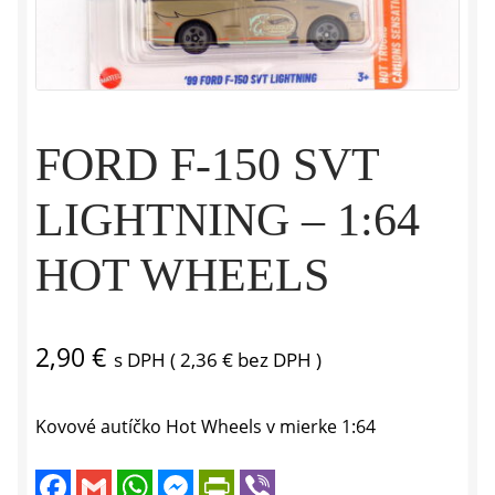
FORD F-150 SVT
LIGHTNING – 1:64
HOT WHEELS
2,90
€
s DPH (
2,36
€
bez DPH )
Kovové autíčko Hot Wheels v mierke 1:64
F
G
W
M
P
V