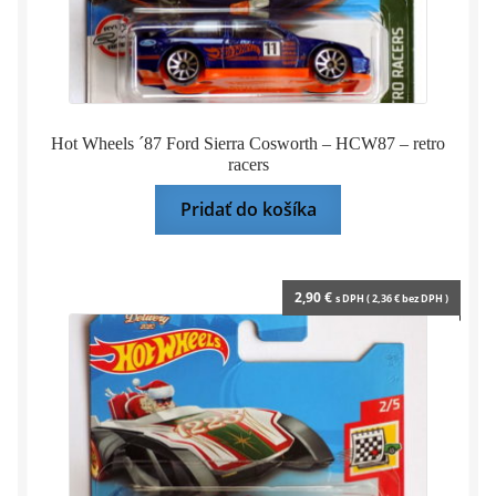
Hot Wheels ´87 Ford Sierra Cosworth – HCW87 – retro
racers
Pridať do košíka
2,90
€
s DPH (
2,36
€
bez DPH )