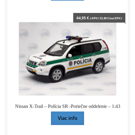
64,95
€
s DPH (
52,80
€
bez DPH )
Nissan X-Trail – Polícia SR -Poriečne oddelenie – 1:43
Viac info