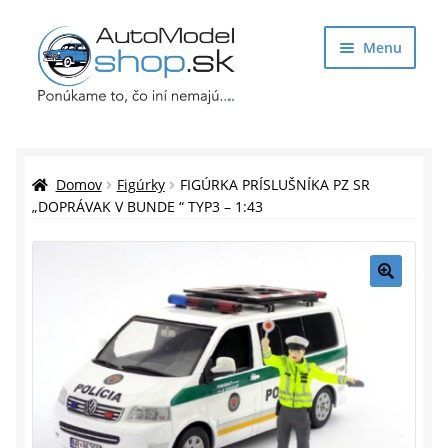
Preskočiť
Preskočiť
Menu
na
na
navigáciu
obsah
Obchod
Rozbaliť
Auto Modely
Domov
Figúrky
FIGÚRKA PRÍSLUŠNÍKA PZ SR
podrade
„DOPRÁVAK V BUNDE “ TYP3 – 1:43
menu
Rozbaliť
Doplnky pre modelárov
podrade
menu
Rozbaliť
Darčekové predmety
🔍
podrade
menu