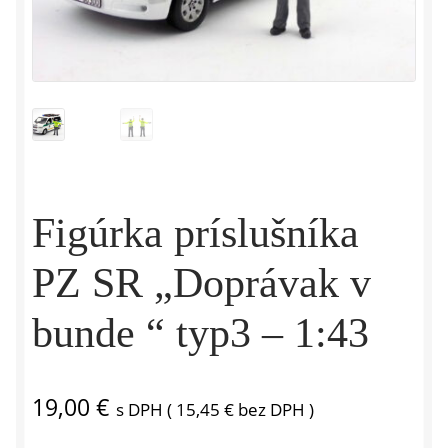
Figúrka príslušníka
PZ SR „Doprávak v
bunde “ typ3 – 1:43
19,00
€
s DPH (
15,45
€
bez DPH )