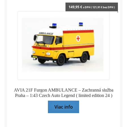
149,95
€
s DPH (
121,91
€
bez DPH )
AVIA 21F Furgon AMBULANCE – Zachranná služba
Praha – 1:43 Czech Auto Legend ( limited edition 24 )
Viac info