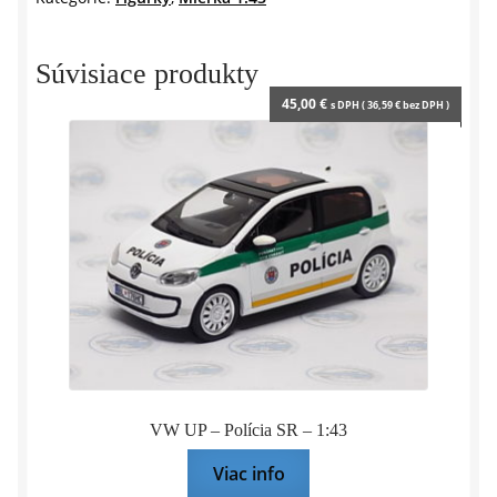
n
d
l
y
Súvisiace produkty
45,00
€
s DPH (
36,59
€
bez DPH )
VW UP – Polícia SR – 1:43
Viac info