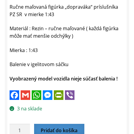
Ručne maľovaná figúrka „dopraváka“ príslušníka
PZ SR v mierke 1:43
Materiál : Rezin – ručne maľované ( každá figúrka
môže mať menšie odchýlky )
Mierka : 1:43
Balenie v igelitovom sáčku
Vyobrazený model vozidla nieje súčasť balenia !
F
G
W
M
P
V
a
m
h
e
r
i
c
a
a
s
i
b
e
i
t
s
n
e
3 na sklade
b
l
s
e
t
r
o
A
n
F
o
p
g
r
k
p
e
i
množstvo
Pridať do košíka
r
e