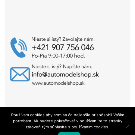
Používam cookies aby som sa čo najlepšie prispôsobil Vašim
Copyright © AutoModelShop.sk 2025
potrebám. Ak budete pokračovať v používaní tejto stránky
zároveň tým súhlasíte s používaním cookies.
0