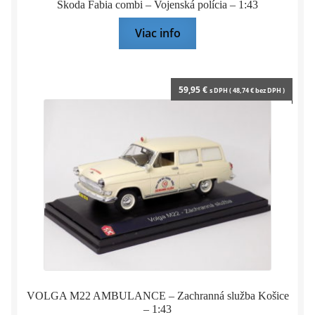
Škoda Fabia combi – Vojenská polícia – 1:43
Viac info
59,95
€
s DPH (
48,74
€
bez DPH )
VOLGA M22 AMBULANCE – Zachranná služba Košice
– 1:43