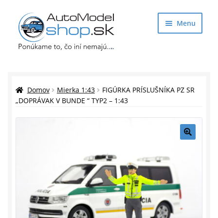
Preskočiť
Preskočiť
Menu
na
na
navigáciu
obsah
Obchod
Rozbaliť
Auto Modely
Domov
Mierka 1:43
FIGÚRKA PRÍSLUŠNÍKA PZ SR
podrade
„DOPRÁVAK V BUNDE “ TYP2 – 1:43
menu
Rozbaliť
Doplnky pre modelárov
podrade
menu
Rozbaliť
Darčekové predmety
🔍
podrade
menu