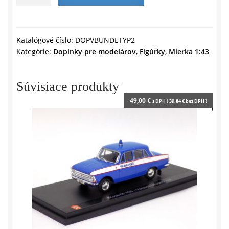
Figúrka
n
d
príslušníka
l
PZ
y
SR
Katalógové číslo:
DOPVBUNDETYP2
Kategórie:
Doplnky pre modelárov
,
Figúrky
,
Mierka 1:43
„Doprávak
v
bunde
Súvisiace produkty
“
49,00
€
s DPH (
39,84
€
bez DPH )
typ2
–
1:43