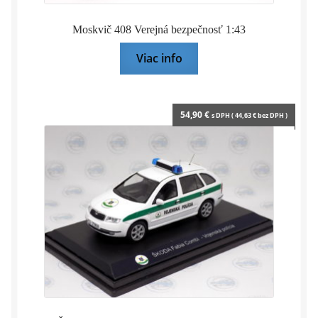
Moskvič 408 Verejná bezpečnosť 1:43
Viac info
54,90
€
s DPH (
44,63
€
bez DPH )