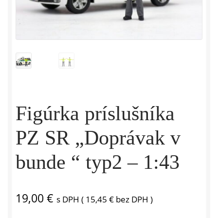
Figúrka príslušníka
PZ SR „Doprávak v
bunde “ typ2 – 1:43
19,00
€
s DPH (
15,45
€
bez DPH )