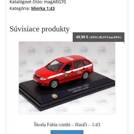
-
Katalógové číslo:
magARG70
Kategória:
Mierka 1:43
1:43
Altaya
/
Súvisiace produkty
Salvat
49,90
€
s DPH (
40,57
€
bez DPH )
Argentina
Škoda Fabia combi – Hasiči – 1:43