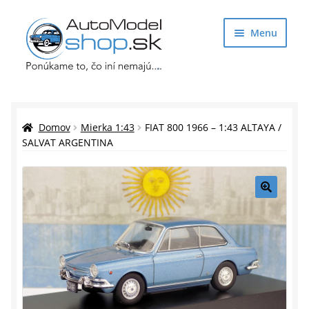
Preskočiť
Preskočiť
Menu
na
na
navigáciu
obsah
Obchod
Rozbaliť
Auto Modely
Domov
Mierka 1:43
FIAT 800 1966 – 1:43 ALTAYA /
podrade
SALVAT ARGENTINA
menu
Rozbaliť
Doplnky pre modelárov
podrade
menu
Rozbaliť
Darčekové predmety
🔍
podrade
menu