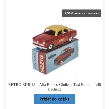
7,50
€
s DPH (
6,10
€
bez DPH )
RETRO EDICIA – Alfa Romeo Giulietta Taxi Berna – 1:48
Hachette
Pridať do košíka