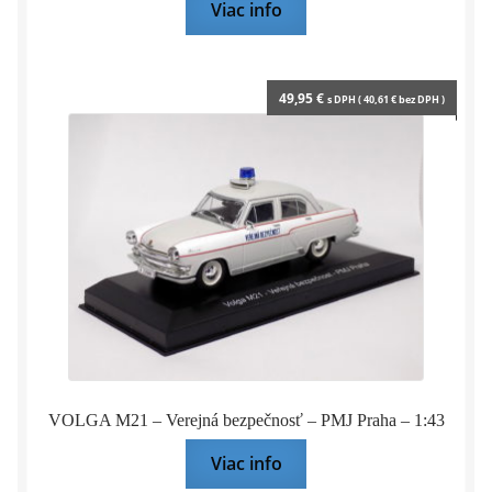
Viac info
49,95
€
s DPH (
40,61
€
bez DPH )
VOLGA M21 – Verejná bezpečnosť – PMJ Praha – 1:43
Viac info