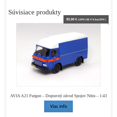
1:43
HACHETTE
Súvisiace produkty
85,00
€
s DPH (
69,11
€
bez DPH )
AVIA A21 Furgon – Dopravný závod Spojov Nitra – 1:43
Viac info