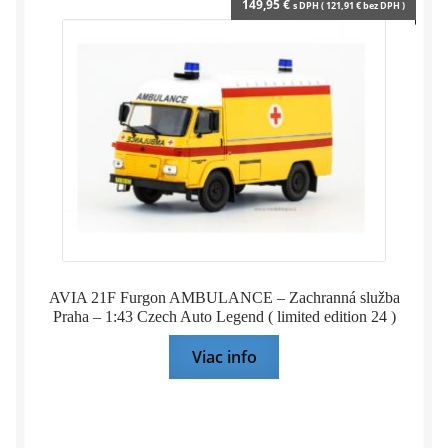
149,95
€
s DPH (
121,91
€
bez DPH )
AVIA 21F Furgon AMBULANCE – Zachranná služba
Praha – 1:43 Czech Auto Legend ( limited edition 24 )
Viac info