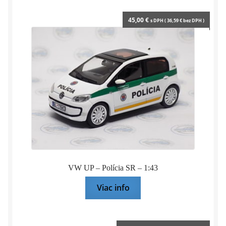
45,00
€
s DPH (
36,59
€
bez DPH )
VW UP – Polícia SR – 1:43
Viac info