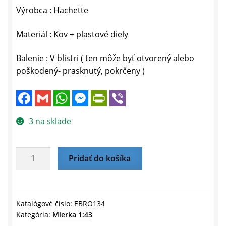
Výrobca : Hachette
Materiál : Kov + plastové diely
Balenie : V blistri ( ten môže byť otvorený alebo
poškodený- prasknutý, pokrčeny )
F
G
W
M
P
V
a
m
h
e
r
i
c
a
a
s
i
b
e
i
t
s
n
e
3 na sklade
b
l
s
e
t
r
o
A
n
F
o
p
g
r
k
p
e
i
množstvo
Pridať do košíka
r
e
EBRO
n
d
C700
l
I
y
1964
Katalógové číslo:
EBRO134
Kategória:
Mierka 1:43
-