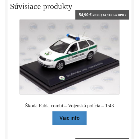
Súvisiace produkty
54,90
€
s DPH (
44,63
€
bez DPH )
Škoda Fabia combi – Vojenská polícia – 1:43
Viac info