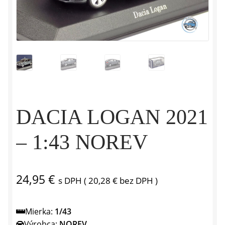
DACIA LOGAN 2021
– 1:43 NOREV
24,95
€
s DPH (
20,28
€
bez DPH )
Mierka:
1/43
Výrobca:
NOREV