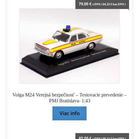
79,00
€
s DPH (
64,23
€
bez DPH )
Volga M24 Verejná bezpečnosť – Testovacie prevedenie –
PMJ Bratislava- 1:43
Viac info
85,00
€
s DPH (
69,11
€
bez DPH )