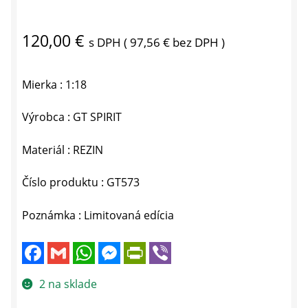
120,00
€
s DPH (
97,56
€
bez DPH )
Mierka : 1:18
Výrobca : GT SPIRIT
Materiál : REZIN
Číslo produktu : GT573
Poznámka : Limitovaná edícia
F
G
W
M
P
V
a
m
h
e
r
i
c
a
a
s
i
b
e
i
t
s
n
e
2 na sklade
b
l
s
e
t
r
o
A
n
F