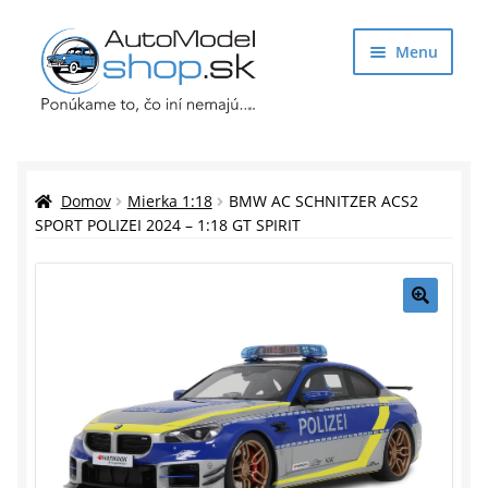
Preskočiť
Preskočiť
Menu
na
na
navigáciu
obsah
Obchod
Rozbaliť
Auto Modely
Domov
Mierka 1:18
BMW AC SCHNITZER ACS2
podrade
SPORT POLIZEI 2024 – 1:18 GT SPIRIT
menu
Rozbaliť
Doplnky pre modelárov
podrade
menu
Rozbaliť
Darčekové predmety
🔍
podrade
menu