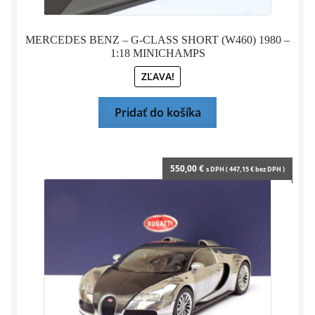
MERCEDES BENZ – G-CLASS SHORT (W460) 1980 –
1:18 MINICHAMPS
ZĽAVA!
Pridať do košíka
550,00
€
s DPH (
447,15
€
bez DPH )