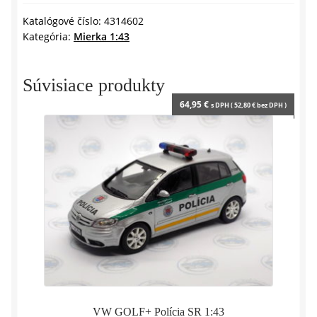
SERIES
y
M2
Katalógové číslo:
4314602
Kategória:
Mierka 1:43
COMPETITION
(G87)
2023
Súvisiace produkty
-
64,95
€
s DPH (
52,80
€
bez DPH )
1:43
SOLIDO
VW GOLF+ Polícia SR 1:43