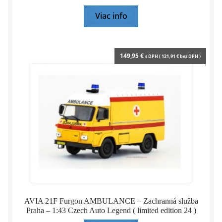
Viac info
149,95
€
s DPH (
121,91
€
bez DPH )
AVIA 21F Furgon AMBULANCE – Zachranná služba
Praha – 1:43 Czech Auto Legend ( limited edition 24 )