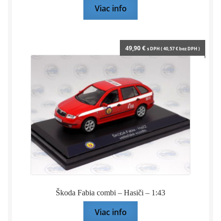
Viac info
49,90
€
s DPH (
40,57
€
bez DPH )
Škoda Fabia combi – Hasiči – 1:43
Viac info