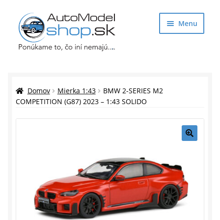
Preskočiť
Preskočiť
Menu
na
na
navigáciu
obsah
Obchod
Rozbaliť
Auto Modely
Domov
Mierka 1:43
BMW 2-SERIES M2
podrade
COMPETITION (G87) 2023 – 1:43 SOLIDO
menu
Rozbaliť
Doplnky pre modelárov
podrade
menu
Rozbaliť
Darčekové predmety
🔍
podrade
menu