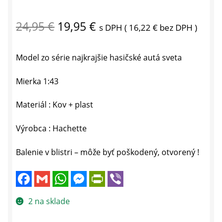
Pôvodná
Aktuálna
24,95
€
19,95
€
s DPH (
16,22
€
bez DPH )
cena
cena
Model zo série najkrajšie hasičské autá sveta
bola:
je:
24,95 €.
19,95 €.
Mierka 1:43
Materiál : Kov + plast
Výrobca : Hachette
Balenie v blistri – môže byť poškodený, otvorený !
F
G
W
M
P
V
a
m
h
e
r
i
c
a
a
s
i
b
e
i
t
s
n
e
2 na sklade
b
l
s
e
t
r
o
A
n
F