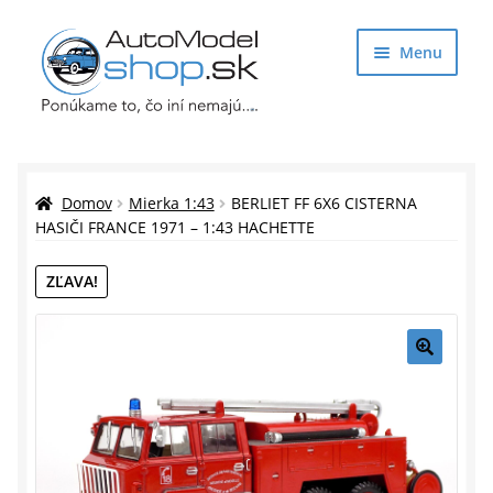
Preskočiť
Preskočiť
Menu
na
na
navigáciu
obsah
Obchod
Rozbaliť
Auto Modely
Domov
Mierka 1:43
BERLIET FF 6X6 CISTERNA
podrade
HASIČI FRANCE 1971 – 1:43 HACHETTE
menu
Rozbaliť
Doplnky pre modelárov
ZĽAVA!
podrade
menu
Rozbaliť
Darčekové predmety
podrade
menu
🔍