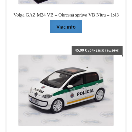
Volga GAZ M24 VB – Okresná správa VB Nitra – 1:43
Viac info
45,00
€
s DPH (
36,59
€
bez DPH )