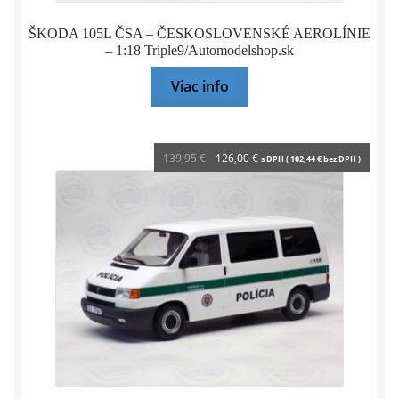
ŠKODA 105L ČSA – ČESKOSLOVENSKÉ AEROLÍNIE
– 1:18 Triple9/Automodelshop.sk
Viac info
Pôvodná
Aktuálna
139,95
€
126,00
€
s DPH (
102,44
€
bez DPH )
cena
cena
bola:
je:
139,95 €.
126,00 €.