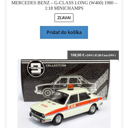
MERCEDES BENZ – G-CLASS LONG (W460) 1980 –
1:18 MINICHAMPS
ZĽAVA!
Pridať do košíka
108,00
€
s DPH (
87,80
€
bez DPH )