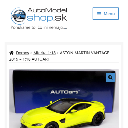
Preskočiť
Preskočiť
Menu
na
na
navigáciu
obsah
Obchod
Rozbaliť
Auto Modely
Domov
Mierka 1:18
ASTON MARTIN VANTAGE
podrade
2019 – 1:18 AUTOART
menu
Rozbaliť
Doplnky pre modelárov
podrade
menu
Rozbaliť
Darčekové predmety
🔍
podrade
menu