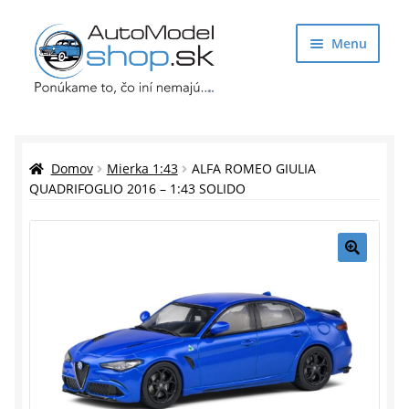
Preskočiť
Preskočiť
Menu
na
na
navigáciu
obsah
Obchod
Rozbaliť
Auto Modely
Domov
Mierka 1:43
ALFA ROMEO GIULIA
podrade
QUADRIFOGLIO 2016 – 1:43 SOLIDO
menu
Rozbaliť
Doplnky pre modelárov
podrade
menu
Rozbaliť
Darčekové predmety
🔍
podrade
menu