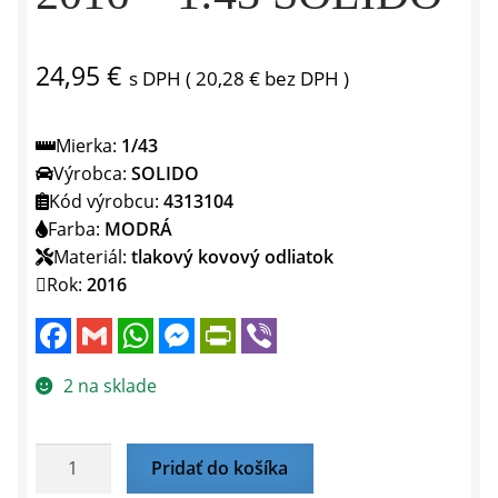
24,95
€
s DPH (
20,28
€
bez DPH )
Mierka:
1/43
Výrobca:
SOLIDO
Kód výrobcu:
4313104
Farba:
MODRÁ
Materiál:
tlakový kovový odliatok
Rok:
2016
F
G
W
M
P
V
a
m
h
e
r
i
c
a
a
s
i
b
e
i
t
s
n
e
2 na sklade
b
l
s
e
t
r
o
A
n
F
o
p
g
r
k
p
e
i
množstvo
Pridať do košíka
r
e
ALFA
n