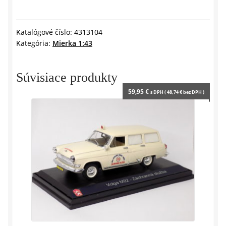
d
ROMEO
l
GIULIA
y
QUADRIFOGLIO
Katalógové číslo:
4313104
Kategória:
Mierka 1:43
2016
-
1:43
Súvisiace produkty
SOLIDO
59,95
€
s DPH (
48,74
€
bez DPH )