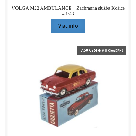
VOLGA M22 AMBULANCE – Zachranná služba Košice
– 1:43
Viac info
7,50
€
s DPH (
6,10
€
bez DPH )