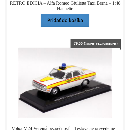
RETRO EDICIA – Alfa Romeo Giulietta Taxi Berna – 1:48
Hachette
Pridať do košíka
79,00
€
s DPH (
64,23
€
bez DPH )
Volga M24 Verejná bezpečnosť – Testovacie prevedenie –